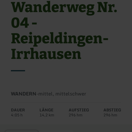
Wanderweg Nr.
04 -
Reipeldingen-
Irrhausen
Art
Schwierigkeit:
WANDERN
-
mittel, mittelschwer
der
Tour:
DAUER
LÄNGE
AUFSTIEG
ABSTIEG
4:05 h
14,2 km
296 hm
296 hm