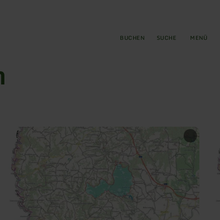
gen
ringen
BUCHEN
SUCHE
MENÜ
n