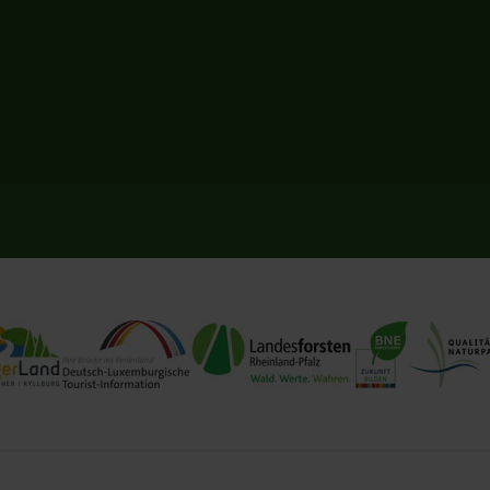
Information Bitburger Land
Tourist-Information Deulux
Landesforsten RLP
BNE Zertifizierung
Qualitätsna