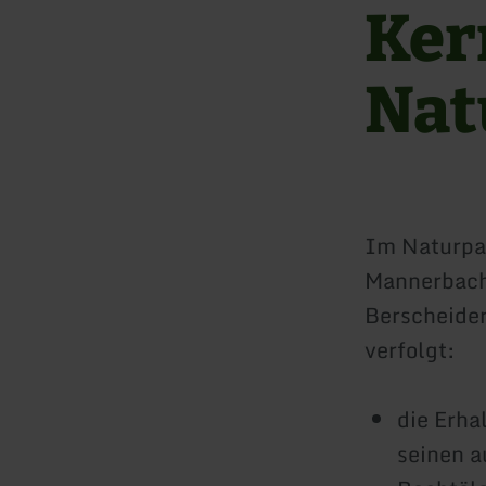
Ker
Nat
Im Naturpar
Mannerbach
Berscheider
verfolgt:
die Erha
seinen 