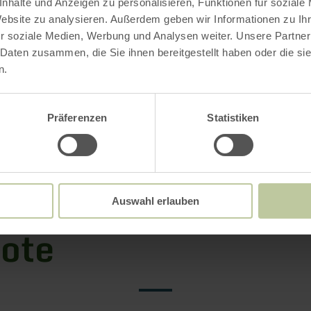
Download
nhalte und Anzeigen zu personalisieren, Funktionen für soziale
Website zu analysieren. Außerdem geben wir Informationen zu I
r soziale Medien, Werbung und Analysen weiter. Unsere Partner
 Daten zusammen, die Sie ihnen bereitgestellt haben oder die s
n.
rdnung Naturpark Südeifel, PDF (315.24 KB)
Präferenzen
Statistiken
altensregeln und
Auswahl erlauben
ote