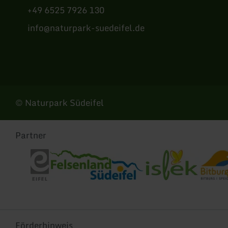
+49 6525 7926 130
info@naturpark-suedeifel.de
Instagram
© Naturpark Südeifel
Partner
Eifel Tourismus
Tourist-Information Felsenland Südeifel
Tourist-Information Islek
Tourist-
Förderhinweis