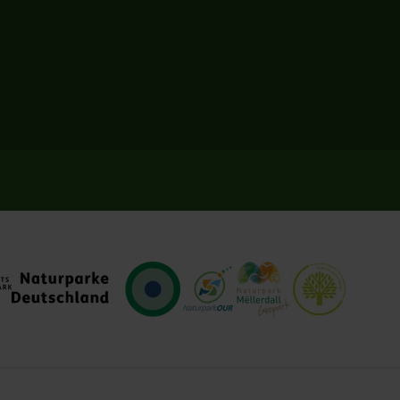
turpark
VDN
Naturpark Our
Natur- und Geopark Müllerth
Europadiplom