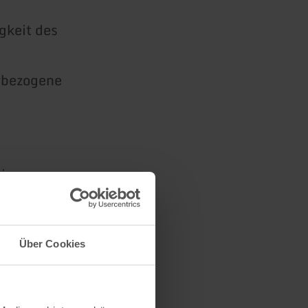
gkeit des
rbezogene
 im
 unter
er anderem
oten.
Über Cookies