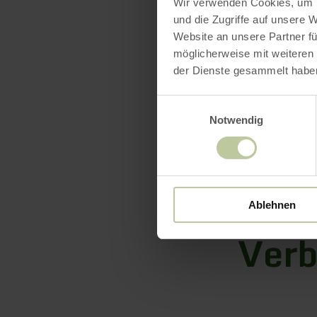
Wir verwenden Cookies, um I
und die Zugriffe auf unsere 
Website an unsere Partner fü
möglicherweise mit weiteren
der Dienste gesammelt habe
Einwilligungsauswahl
Download
Rechtsvero
Notwendig
Datei:
Verh
Ablehnen
Verb