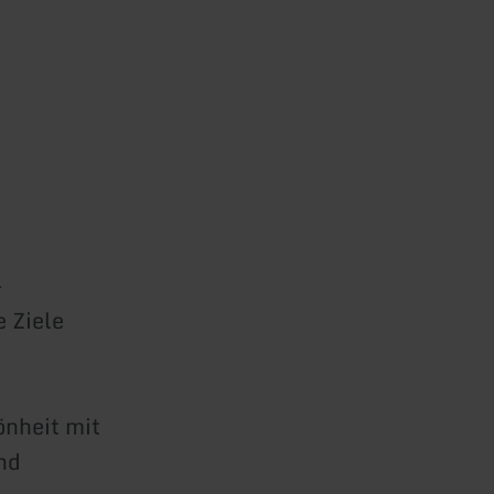
-
 Ziele
önheit mit
nd