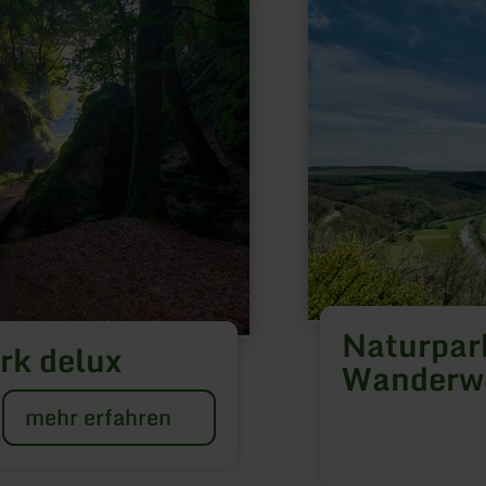
erfahren
zu:
Naturpark
Südeifel
Wanderwege
Naturpark
rk delux
Wanderw
mehr erfahren