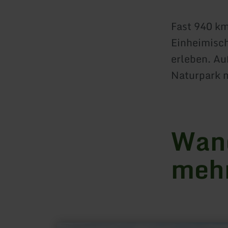
Fast 940 k
Einheimisch
erleben. A
Naturpark m
Wan
meh
mehr