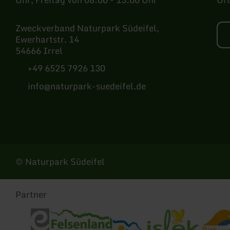
Zweckverband Naturpark Südeifel,
Ewerhartstr. 14
54666 Irrel
+49 6525 7926 130
info@naturpark-suedeifel.de
Instagram
© Naturpark Südeifel
Partner
Eifel Tourismus
Tourist-Information Felsenland Südeifel
Tourist-Information Islek
Tourist-