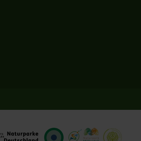
turpark
VDN
Naturpark Our
Natur- und Geopark Müllerth
Europadiplom