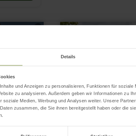
mehr
erfahren
zu:
Barrierefreie
Angebote
Details
Cookies
nhalte und Anzeigen zu personalisieren, Funktionen für soziale
Website zu analysieren. Außerdem geben wir Informationen zu I
r soziale Medien, Werbung und Analysen weiter. Unsere Partner
 Daten zusammen, die Sie ihnen bereitgestellt haben oder die s
n.
Barrierefreie A