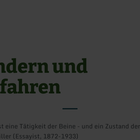
Zum Hauptinhalt sprin
Zur Suche springen
Zur Hauptnavigation sp
Zum Footer springen
dern und
fahren
t eine Tätigkeit der Beine - und ein Zustand de
ller (Essayist, 1872-1933)