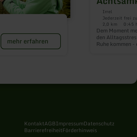
Achtsamk
Irrel
Jederzeit frei z
2,0 km
0:45 
Distanz:
Dauer:
Dem Moment meh
den Alltagsstres
mehr erfahren
Ruhe kommen - d
Irrel ein.
Kontakt
AGB
Impressum
Datenschutz
Barrierefreiheit
Förderhinweis