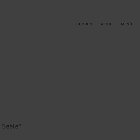
gen
ringen
BUCHEN
SUCHE
MENÜ
r Seele"