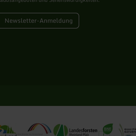
Newsletter-Anmeldung
Information Bitburger Land
Tourist-Information Deulux
Landesforsten RLP
BNE Zertifizierung
Qualitätsna