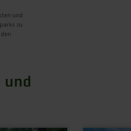
sten und
parks zu
 den
 und
mehr