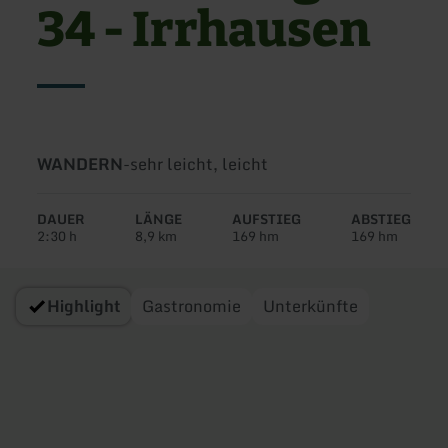
34 - Irrhausen
Art
Schwierigkeit:
WANDERN
-
sehr leicht, leicht
der
Tour:
DAUER
LÄNGE
AUFSTIEG
ABSTIEG
2:30 h
8,9 km
169 hm
169 hm
Highlight
Gastronomie
Unterkünfte