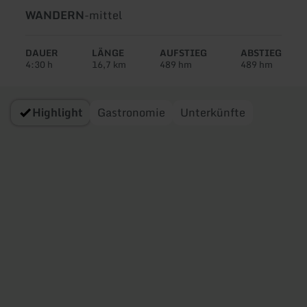
Art
Schwierigkeit:
WANDERN
-
mittel
der
Tour:
DAUER
LÄNGE
AUFSTIEG
ABSTIEG
4:30 h
16,7 km
489 hm
489 hm
Highlight
Gastronomie
Unterkünfte