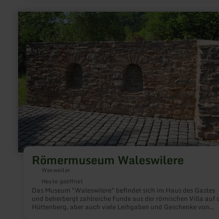
mehr
erfahren
zu:
Römermuseum
Waleswilere
Römermuseum Waleswilere
Waxweiler
Heute geöffnet
Das Museum "Waleswilere" befindet sich im Haus des Gastes
und beherbergt zahlreiche Funde aus der römischen Villa auf
Hüttenberg, aber auch viele Leihgaben und Geschenke von
privaten Sammlern.