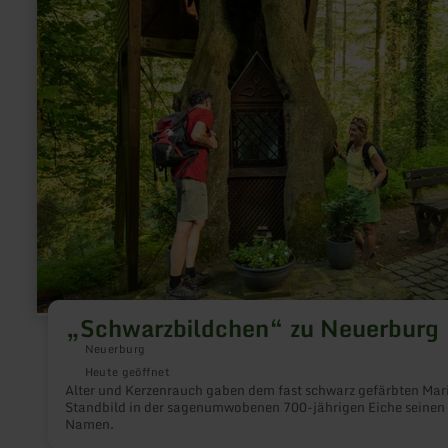
erfahren
zu:
„Schwarzbildchen“
zu
Neuerburg
„Schwarzbildchen“ zu Neuerburg
Neuerburg
Heute geöffnet
Alter und Kerzenrauch gaben dem fast schwarz gefärbten Mar
Standbild in der sagenumwobenen 700-jährigen Eiche seinen
Namen.