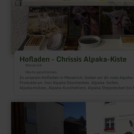
Hofladen - Chrissis Alpaka-Kiste
Messerich
Heute geschlossen
In unserem Hofladen in Messerich, bieten wir dir viele Alpaka
Produkte an. Von Alpaka Geschenken, Alpaka-Seifen,
Alpakamützen, Alpaka Kuscheltiere, Alpaka Steppdecken bis 
zur normalen Alpaka-Wolle.
mehr
erfahren
zu:
E-
Bike
Ladestation
Abteihof