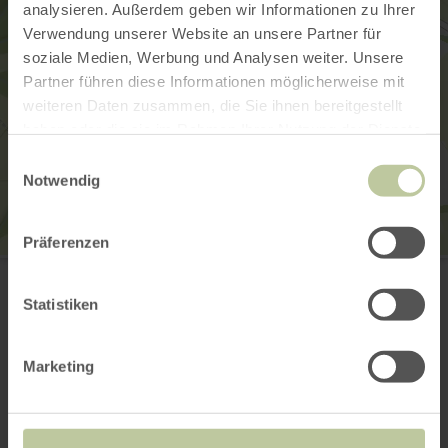
analysieren. Außerdem geben wir Informationen zu Ihrer
Verwendung unserer Website an unsere Partner für
soziale Medien, Werbung und Analysen weiter. Unsere
Partner führen diese Informationen möglicherweise mit
weiteren Daten zusammen, die Sie ihnen bereitgestellt
haben oder die sie im Rahmen Ihrer Nutzung der Dienste
gesammelt haben.
Einwilligungsauswahl
Notwendig
Präferenzen
Hofgut Petry
Schlossstraße 6
54675 Körperich
Statistiken
(+49) 6566-93023
E-Mail
Marketing
Anreise planen
in Karte anzeigen