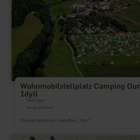
Ourtal-
Idyll
Wohnmobilstellplatz Camping Our
Idyll
Gentingen
Heute geöffnet
Campen direkt am Grenzfluss „Our“
mehr