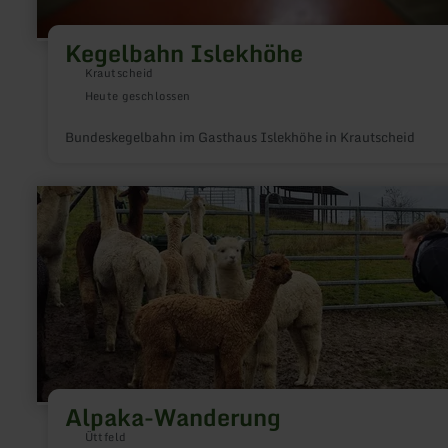
Kegelbahn Islekhöhe
Krautscheid
Heute geschlossen
Bundeskegelbahn im Gasthaus Islekhöhe in Krautscheid
mehr
erfahren
zu:
Alpaka-
Wanderung
Alpaka-Wanderung
Üttfeld