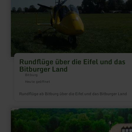
Rundflüge über die Eifel und das
Bitburger Land
Bitburg
Heute geöffnet
Rundflüge ab Bitburg über die Eifel und das Bitburger Land
mehr
erfahren
zu:
Reiten
auf