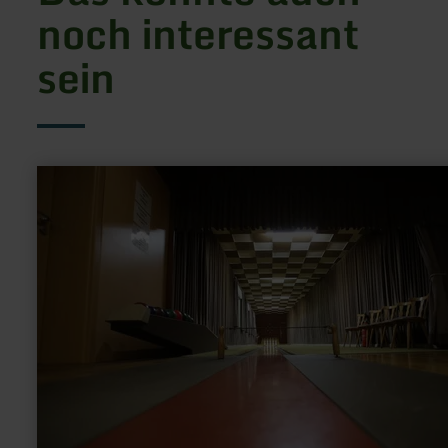
noch interessant
sein
mehr
erfahren
zu:
Kegelbahn
Islekhöhe