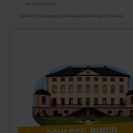
Heute geschlossen
Geführter Spaziergang mit Alpakas für die ganze Familie
mehr
erfahren
zu:
Schloss-
Bingo
auf
Schloss
Malberg