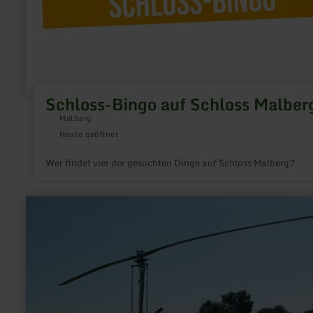
Schloss-Bingo auf Schloss Malber
Malberg
Heute geöffnet
Wer findet vier der gesuchten Dinge auf Schloss Malberg?
mehr
erfahren
zu:
Rundflüge
über
die
Eifel
und
das
Bitburger
Land