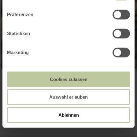
Präferenzen
Statistiken
Marketing
Galerie öffnen
Cookies zulassen
Auswahl erlauben
Kontakt
Ablehnen