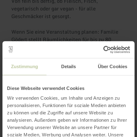
Von fein bis deftig, ob Fleisch, Fisch,
vegetarisch oder gar vegan - für alle
Geschmäcker ist gesorgt.
Wenn Sie eine Veranstaltung planen: Familie
Gödert stellt Räumlichkeiten für bis zu 80
Personen zur Verfügung. Und wenn Sie zu Hause
feiern wollen, stehen die Profis mit ihrem
Partyservice zur Seite.
Zustimmung
Details
Über Cookies
Weitere Infos
Diese Webseite verwendet Cookies
Wir verwenden Cookies, um Inhalte und Anzeigen zu
personalisieren, Funktionen für soziale Medien anbieten
zu können und die Zugriffe auf unsere Website zu
analysieren. Außerdem geben wir Informationen zu Ihrer
Öffnungszeiten
Verwendung unserer Website an unsere Partner für
soziale Medien, Werbung und Analysen weiter. Unsere