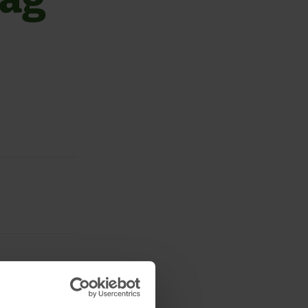
iläums des
 Sie ein