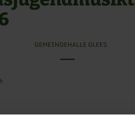
6
GEMEINDEHALLE GLEES
6
a2 Irrel richtet anlässlich des 40 jährigen Jub
sters den Kreismusiktag 2026 aus. Es erwartet