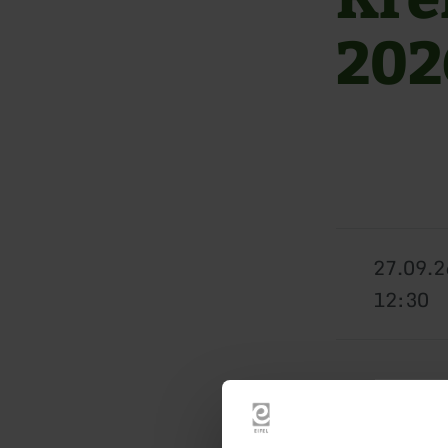
202
27.09.2
12:30
Der MV "Lyr
Jugendorche