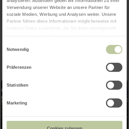
analysieren. Außerdem geben wir Informationen zu Ihrer
erhältlich bei allen Vorverkaufsstellen von
Verwendung unserer Website an unsere Partner für
Ticket - Regional, z.B. bei der Tourist-
soziale Medien, Werbung und Analysen weiter. Unsere
Information, Römermauer 6, Bitburg, Tel.:
Partner führen diese Informationen möglicherweise mit
06561-94340
weiteren Daten zusammen, die Sie ihnen bereitgestellt
haben oder die sie im Rahmen Ihrer Nutzung der Dienste
gesammelt haben.
Einwilligungsauswahl
Impressionen
Notwendig
Präferenzen
Statistiken
Marketing
Cookies zulassen