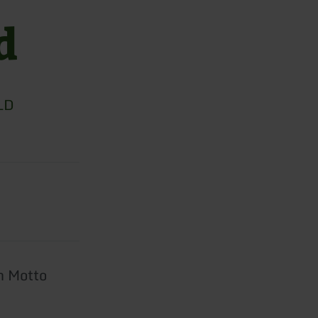
d
LD
m Motto