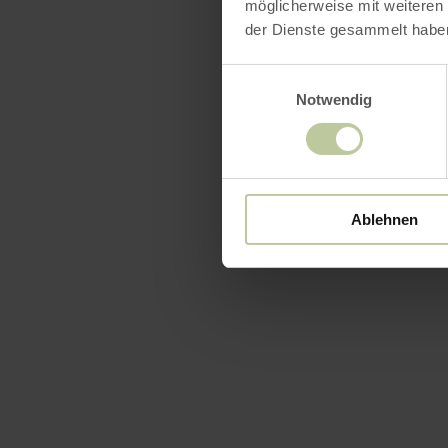
möglicherweise mit weiteren
der Dienste gesammelt habe
Freitag: 12
Einwilligungsauswahl
Notwendig
Samstag: Vo
Vorverkaufs
- Musikhaus
-
info@mv-a
Ablehnen
- bei allen