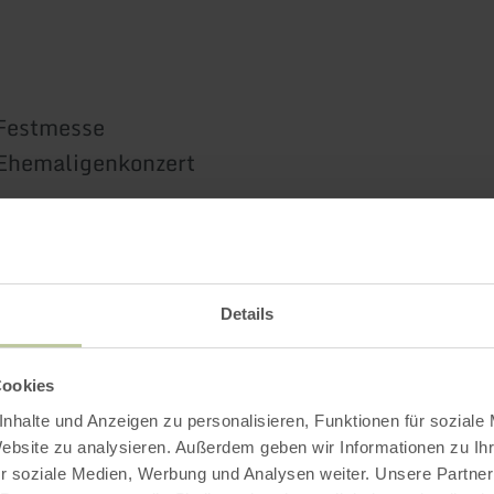
 Festmesse
 Ehemaligenkonzert
spiele verschiedener Musikvereine:
en, MV Eschfeld, MV Ammeldingen, MV Heiner
Details
Cookies
nhalte und Anzeigen zu personalisieren, Funktionen für soziale
et: 30,- Euro unter
info@mv-arzfeld.com
oder 
Website zu analysieren. Außerdem geben wir Informationen zu I
es MV Arzfeld
r soziale Medien, Werbung und Analysen weiter. Unsere Partner