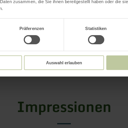
 Daten zusammen, die Sie ihnen bereitgestellt haben oder die s
n.
,- Abendkasse,
Präferenzen
Statistiken
rverkauf: 22,- Euro, Abendkasse 25,- Euro
stellen: - VR Bank EifelLand Arzfeld
 Schäfer und Jutz
rzfeld.com
Auswahl erlauben
 Musikern des MV Arzfeld
Impressionen