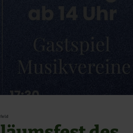
feld
iläumsfest des