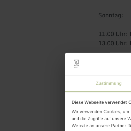
Sonntag:
11.00 Uhr:
13.00 Uhr:
danach Gast
MV Irrhaus
Zustimmung
Diese Webseite verwendet 
Wir verwenden Cookies, um I
Weekendtick
und die Zugriffe auf unsere 
Musikern d
Website an unsere Partner fü