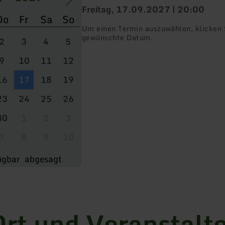
Freitag, 17.09.2027 | 20:00
Do
Fr
Sa
So
Um einen Termin auszuwählen, klicken S
gewünschte Datum.
2
3
4
5
9
10
11
12
16
17
18
19
23
24
25
26
30
1
2
3
7
8
9
10
ügbar
abgesagt
rt und Veranstalt