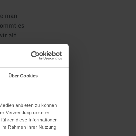
ie man
kommt es
ir alt
Über Cookies
 Medien anbieten zu können
 B. bei der
hrer Verwendung unserer
 führen diese Informationen
, Tel.:
ie im Rahmen Ihrer Nutzung