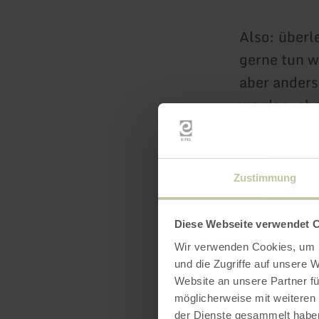
Also: überl
gerne tun w
aber anders
werden, abe
Mit viel Hu
Wortakroba
Zustimmung
Einlass: 19
Diese Webseite verwendet 
Wir verwenden Cookies, um I
Tickets bei 
und die Zugriffe auf unsere 
Website an unsere Partner fü
Tourist-Inf
möglicherweise mit weiteren
06561 94340
der Dienste gesammelt habe