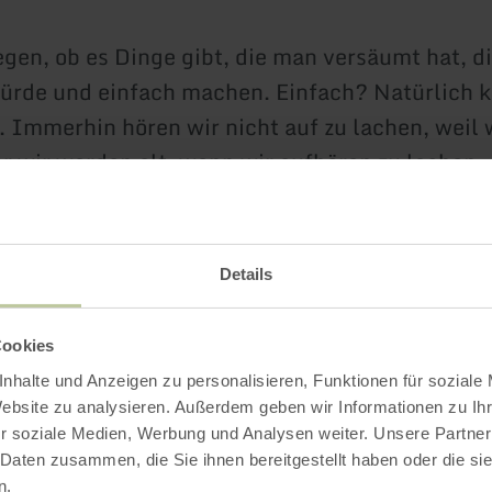
egen, ob es Dinge gibt, die man versäumt hat, d
ürde und einfach machen. Einfach? Natürlich 
. Immerhin hören wir nicht auf zu lachen, weil w
r wir werden alt, wenn wir aufhören zu lachen.
mor, Spitzzüngigkeit und hintergründig- kecker
tik kommen die Lachmuskeln zum Tanzen.
Details
.30 Uhr
Cookies
nhalte und Anzeigen zu personalisieren, Funktionen für soziale
allen Vorverkaufsstellen von Ticket-Regional, z.
Website zu analysieren. Außerdem geben wir Informationen zu I
r soziale Medien, Werbung und Analysen weiter. Unsere Partner
ormation Bitburger Land, Römermauer 6, Bitburg
 Daten zusammen, die Sie ihnen bereitgestellt haben oder die s
, Email: info@eifel-direkt.de
n.