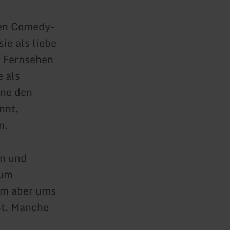
ten Comedy-
ie als liebe
m Fernsehen
 als
ine den
nnt,
n.
n und
 um
em aber ums
ist. Manche