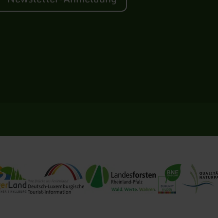
Information Bitburger Land
Tourist-Information Deulux
Landesforsten RLP
BNE Zertifizierung
Qualitätsna