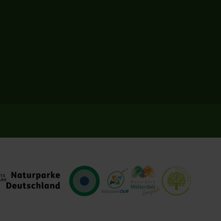
turpark
VDN
Naturpark Our
Natur- und Geopark Müllerth
Europadiplom