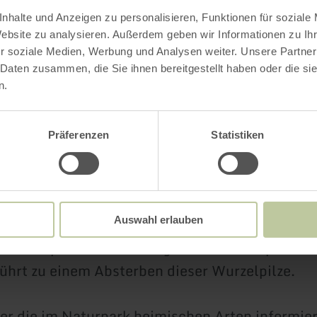
ssum hircinum
). Sie blüht von Mai bis Juni auf
nhalte und Anzeigen zu personalisieren, Funktionen für soziale
Website zu analysieren. Außerdem geben wir Informationen zu I
rasen und trockenen Wiesen, generell mag sie 
r soziale Medien, Werbung und Analysen weiter. Unsere Partner
 Daten zusammen, die Sie ihnen bereitgestellt haben oder die s
n.
nen Pflanzen dürfen weder zertreten noch gepflü
und Umpflanzen sind ebenfalls verboten und z
Präferenzen
Statistiken
nn Orchideen sind mit ihrem Standort tief verwur
 Symbiose mit den sogenannten Mykorrhiza-Pilz
toffe die Samen der Orchideen nicht keimen kö
r nur an dem Standort wachsen, an dem der für
Auswahl erlauben
Wurzelpilz lebt. Ein Ausgraben und Umpflanze
ührt zu einem Absterben dieser Wurzelpilze.
er die im Naturpark heimischen Arten informier