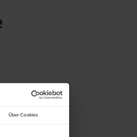
e
n im
Über Cookies
schützte
 (
Orchis