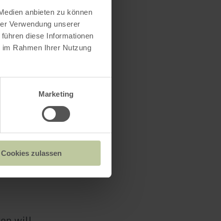
 Medien anbieten zu können
hrer Verwendung unserer
kalkhaltige
 führen diese Informationen
ie im Rahmen Ihrer Nutzung
ckt werden.
udem
Marketing
zelt, sie
en, ohne
nnen. Sie
 sie
Cookies zulassen
n der
en will,