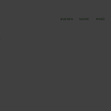
gen
ringen
BUCHEN
SUCHE
MENÜ
e