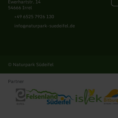
Ewerhartstr. 14
54666 Irrel
+49 6525 7926 130
info@naturpark-suedeifel.de
Instagram
© Naturpark Südeifel
Partner
Eifel Tourismus
Tourist-Information Felsenland Südeifel
Tourist-Information Islek
Tourist-