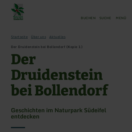
Zurück
Zum Hauptinhalt springen
Zur Suche springen
Zur Hauptnavigation springe
Zum Footer springen
zur
Startseite
BUCHEN
SUCHE
MENÜ
Startseite
Über uns
Aktuelles
Der Druidenstein bei Bollendorf (Kopie 1)
Der
Druidenstein
bei Bollendorf
Geschichten im Naturpark Südeifel
entdecken