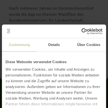
Nach mehreren Jahren im Dornröschenschlaf
wurde die App zur Kleinen Waldfibel des
Bundesministeriums für Landwirtschaft,
Ernährung und Heimat (BMLEH) umfassend
technisch und inhaltlich aktualisiert. Sie steht
nun wieder in den App-Stores von
Apple
und
Google
zur Verfügung und lädt zur virtuellen
Zustimmung
Details
Über Cookies
Walderkundung ein. Mehr Informationen sind
auf der
Website des Bundesministeriums
abrufbar.
Diese Webseite verwendet Cookies
Wir verwenden Cookies, um Inhalte und Anzeigen zu
personalisieren, Funktionen für soziale Medien anbieten
zu können und die Zugriffe auf unsere Website zu
analysieren. Außerdem geben wir Informationen zu Ihrer
Kontakt
Verwendung unserer Website an unsere Partner für
soziale Medien, Werbung und Analysen weiter. Unsere
Partner führen diese Informationen möglicherweise mit