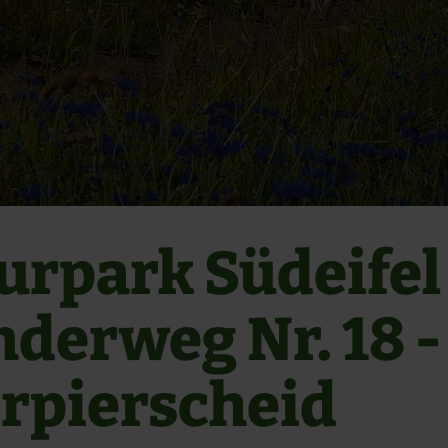
urpark Südeifel
derweg Nr. 18 -
rpierscheid