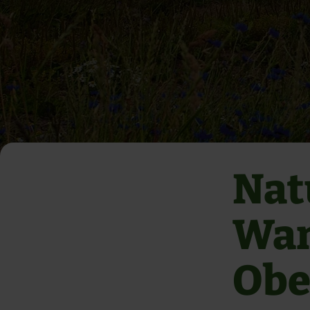
Nat
Wan
Obe