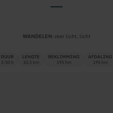
Soort
Moeilijkheidsgraad:
WANDELEN
-
zeer licht, licht
tour:
DUUR
LENGTE
BEKLIMMING
AFDALING
2:50 h
10,2 km
195 hm
195 hm