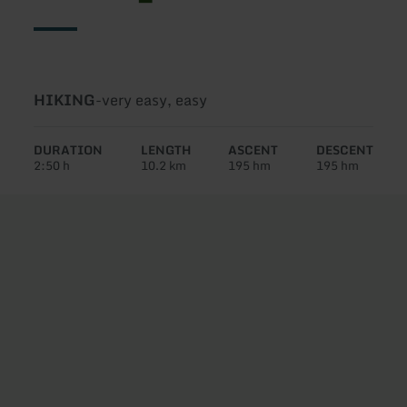
Type
Difficulty:
HIKING
-
very easy, easy
of
tour:
DURATION
LENGTH
ASCENT
DESCENT
2:50 h
10.2 km
195 hm
195 hm