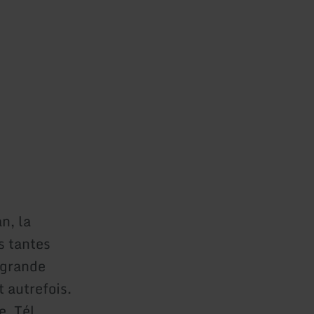
n, la
s tantes
 grande
 autrefois.
e. Tél.