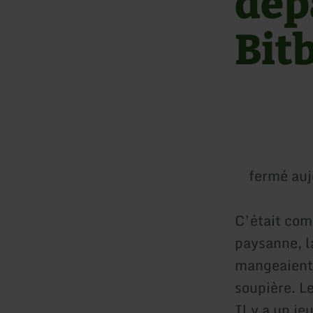
dép
Bit
fermé auj
C’était com
paysanne, la
mangeaient 
soupière. L
Il y a un je