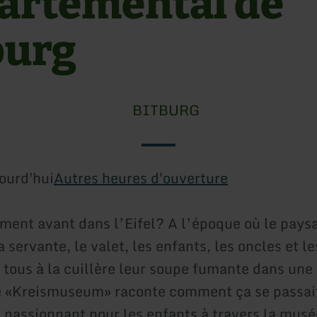
artemental de
burg
BITBURG
ourd'hui
Autres heures d'ouverture
ment avant dans l’Eifel? A l’époque où le paysa
 servante, le valet, les enfants, les oncles et le
tous à la cuillère leur soupe fumante dans une
e «Kreismuseum» raconte comment ça se passait
u passionnant pour les enfants à travers la musé