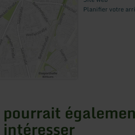
Planifier votre arr
 pourrait égalemen
 intéresser