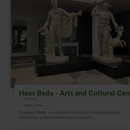
Beda
-
Arts
and
Cultural
Centre
Haus Beda - Arts and Cultural Cen
Bitburg
Open today
The Haus Beda, is a cultural centre with a mixture of arts,
education, entertainment and a museum.