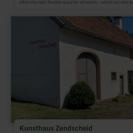
offers the right flexible space for all events - which can also b
booked individually.
learn
more
about:
Kunsthaus
Zendscheid
Kunsthaus Zendscheid