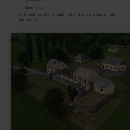
Zendscheid
Open today
At Kunsthaus Zendscheid, old and new are charmingly
combined.
learn
more
about:
Villa
Otrang,
relicts
of
Roman
glory