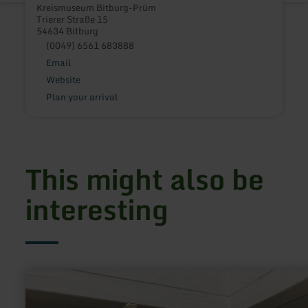
Kreismuseum Bitburg-Prüm
Trierer Straße 15
54634 Bitburg
(0049) 6561 683888
Email
Website
Plan your arrival
This might also be
interesting
learn
more
about:
Haus