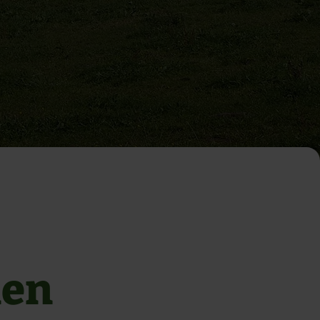
-
nen