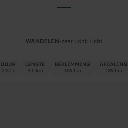
Soort
Moeilijkheidsgraad:
WANDELEN
-
zeer licht, licht
tour:
DUUR
LENGTE
BEKLIMMING
AFDALING
2:30 h
9,0 km
189 hm
189 hm