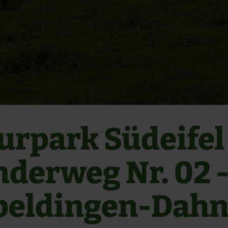
urpark Südeifel
derweg Nr. 02 
peldingen-Dah