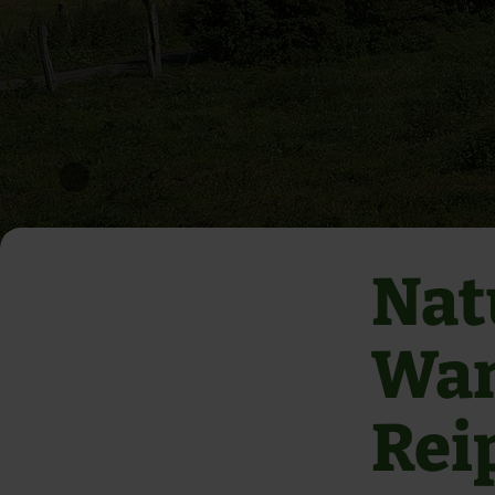
Nat
Wan
Rei