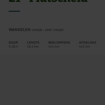
Soort
Moeilijkheidsgraad:
WANDELEN
-
zwaar, zeer zwaar
tour:
DUUR
LENGTE
BEKLIMMING
AFDALING
5:30 h
18,2 km
441 hm
441 hm