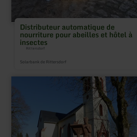
Distributeur automatique de
nourriture pour abeilles et hôtel à
insectes
Rittersdorf
Solarbank de Rittersdorf
en
savoir
plus
sur
:
Pfarrkirche
St.
Luzia
Eschfeld