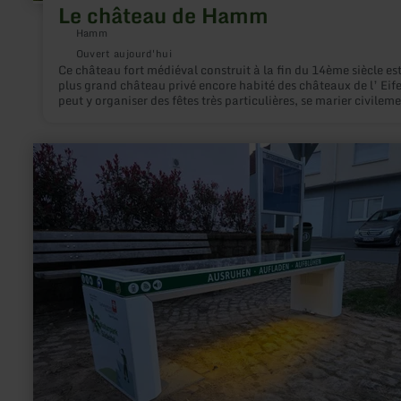
Le château de Hamm
Hamm
Ouvert aujourd'hui
Ce château fort médiéval construit à la fin du 14ème siècle est
plus grand château privé encore habité des châteaux de l’ Eife
peut y organiser des fêtes très particulières, se marier civileme
marier religieusement dans la chapelle baroque, faire baptise
enfants, dans la salle des chevaliers se restaurer, danser, fêter
anniversaires et des jubilés, faire un apéritif au mousseux dan
en
cour intérieure et bien d’autres choses.
savoir
plus
sur
:
Distributeur
automatique
de
nourriture
pour
abeilles
et
hôtel
à
insectes