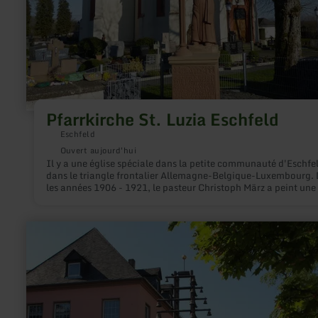
Pfarrkirche St. Luzia Eschfeld
Eschfeld
Ouvert aujourd'hui
Il y a une église spéciale dans la petite communauté d'Eschfe
dans le triangle frontalier Allemagne-Belgique-Luxembourg.
les années 1906 - 1921, le pasteur Christoph März a peint une
ouverte sur les murs et les voûtes. Les visiteurs intéressés peuv
admirer l'œuvre.
en
savoir
plus
sur
:
Carillon
dans
la
zone