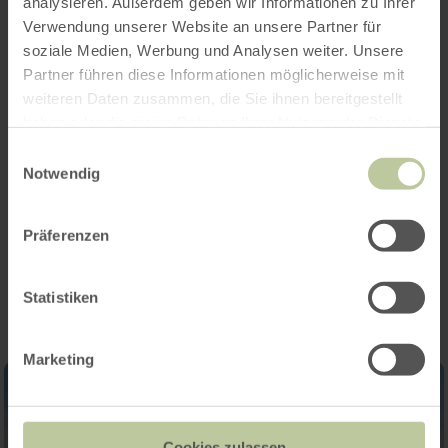
analysieren. Außerdem geben wir Informationen zu Ihrer
Heures d'ouverture
Verwendung unserer Website an unsere Partner für
soziale Medien, Werbung und Analysen weiter. Unsere
Caractéristiques / Particularités
Partner führen diese Informationen möglicherweise mit
weiteren Daten zusammen, die Sie ihnen bereitgestellt
Catégories
haben oder die sie im Rahmen Ihrer Nutzung der Dienste
gesammelt haben.
Einwilligungsauswahl
Nombre de places
Notwendig
Präferenzen
Impressions
Statistiken
Marketing
Cookies zulassen