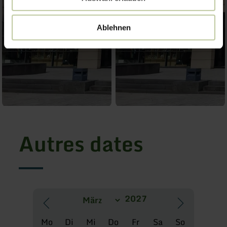
Ablehnen
Autres dates
Mo
Di
Mi
Do
Fr
Sa
So