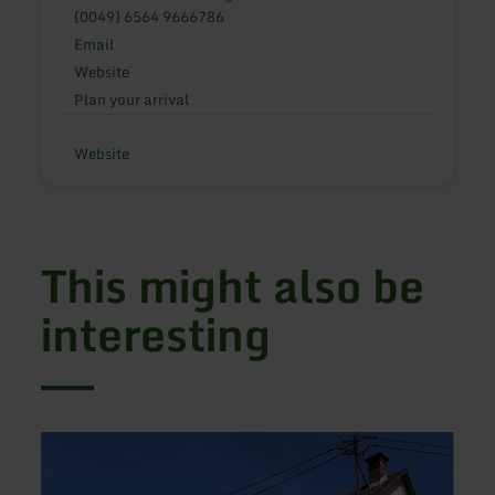
(0049) 6564 9666786
Email
Website
Plan your arrival
Website
This might also be
interesting
learn
learn
more
more
about:
about
Ferienhaus
Ferie