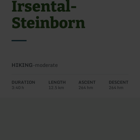
Irsental-
Steinborn
Type
Difficulty:
HIKING
-
moderate
of
tour:
DURATION
LENGTH
ASCENT
DESCENT
3:40 h
12.5 km
264 hm
264 hm