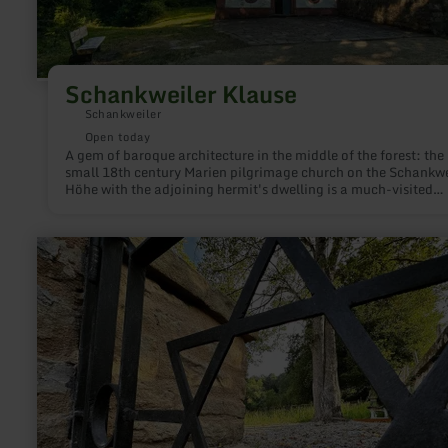
Schankweiler Klause
Schankweiler
Open today
A gem of baroque architecture in the middle of the forest: the
small 18th century Marien pilgrimage church on the Schankwe
Höhe with the adjoining hermit's dwelling is a much-visited
destination not only for pilgrims and is definitely worth a visit
learn
more
about:
Gedenkstätte
Jüdischer
Friedhof