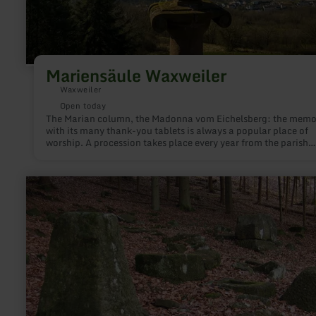
Mariensäule Waxweiler
Waxweiler
Open today
The Marian column, the Madonna vom Eichelsberg: the memo
with its many thank-you tablets is always a popular place of
worship. A procession takes place every year from the parish
church to the Marian column on a maison Sunday.
learn
more
about:
Römisches
Gräberfeld
von
Holsthum