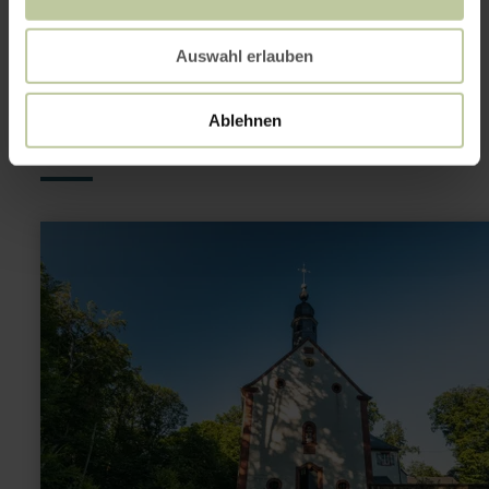
This might also be
Auswahl erlauben
interesting
Ablehnen
learn
more
about:
Schankweiler
Klause