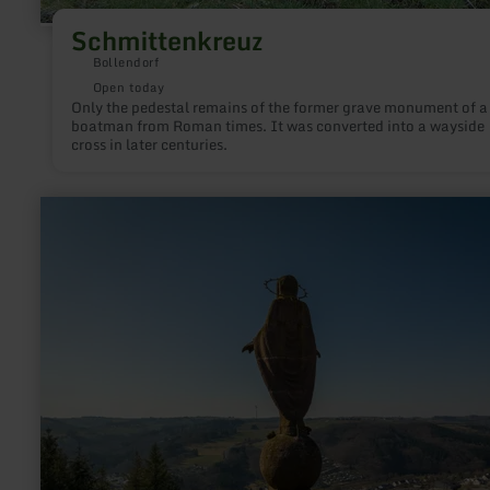
Schmittenkreuz
Bollendorf
Open today
Only the pedestal remains of the former grave monument of a
boatman from Roman times. It was converted into a wayside
cross in later centuries.
learn
more
about:
Mariensäule
Waxweiler