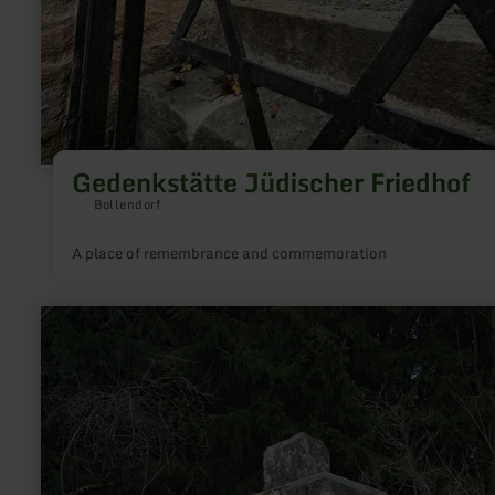
Gedenkstätte Jüdischer Friedhof
Bollendorf
A place of remembrance and commemoration
learn
more
about:
Schmittenkreuz