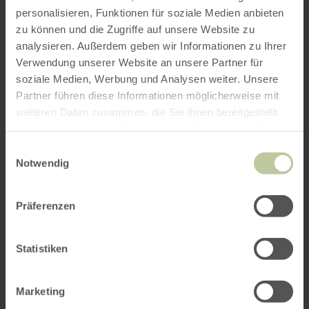
personalisieren, Funktionen für soziale Medien anbieten
compositions by Thomas Zaufke (“The
zu können und die Zugriffe auf unsere Website zu
Wonderful Journey of Nils Holgersson”,
analysieren. Außerdem geben wir Informationen zu Ihrer
“Grimm!” and winner of the German Musical
Verwendung unserer Website an unsere Partner für
Theatre Prize) to create a musical experience
soziale Medien, Werbung und Analysen weiter. Unsere
full of nostalgia, emotion, and guaranteed to be
Partner führen diese Informationen möglicherweise mit
the perfect prelude to Christmas.
weiteren Daten zusammen, die Sie ihnen bereitgestellt
haben oder die sie im Rahmen Ihrer Nutzung der Dienste
Your winter fairy tale awaits! Secure your ticket
gesammelt haben.
Einwilligungsauswahl
now and experience the magic live!
Notwendig
Tickets available at eventim.de
Präferenzen
Impressions
Statistiken
Marketing