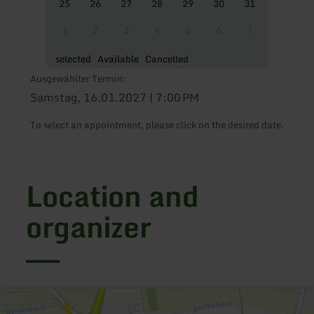
25
26
27
28
29
30
31
1
2
3
4
5
6
7
selected
Available
Cancelled
Ausgewählter Termin:
Samstag, 16.01.2027 | 7:00 PM
To select an appointment, please click on the desired date.
Location and
organizer