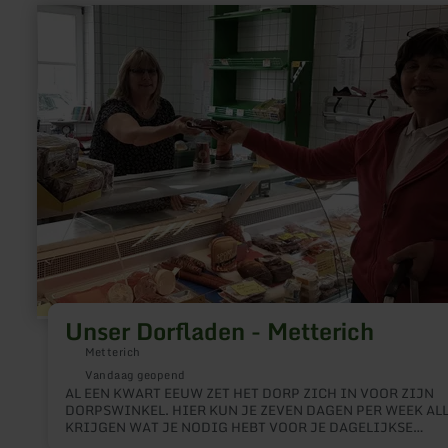
meer
informatie
over:
Unser
Dorfladen
-
Metterich
Unser Dorfladen - Metterich
Metterich
Vandaag geopend
AL EEN KWART EEUW ZET HET DORP ZICH IN VOOR ZIJN
DORPSWINKEL. HIER KUN JE ZEVEN DAGEN PER WEEK AL
KRIJGEN WAT JE NODIG HEBT VOOR JE DAGELIJKSE
BEHOEFTEN - VOORAL VEEL REGIONALE PRODUCTEN.