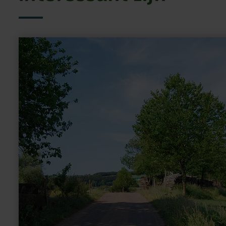
meer
informatie
over:
Naturpark
Südeifel
Wanderweg
Nr.
92
-
Krautscheid-
Berkoth