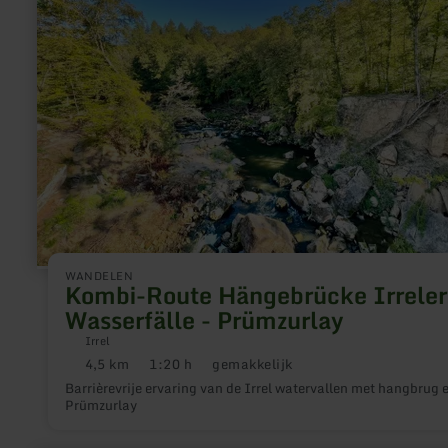
Irreler
Wasserfälle
-
Prümzurlay
WANDELEN
Kombi-Route Hängebrücke Irreler
Wasserfälle - Prümzurlay
Irrel
4,5 km
1:20 h
gemakkelijk
Afstand:
Duur:
Moeilijkheidsgraad:
Barrièrevrije ervaring van de Irrel watervallen met hangbrug 
Prümzurlay