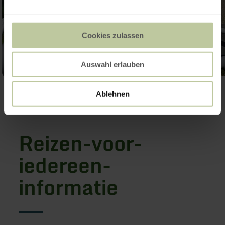
Cookies zulassen
Auswahl erlauben
Galerij openen
Ablehnen
Reizen-voor-
iedereen-
informatie