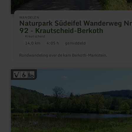
WANDELEN
Naturpark Südeifel Wanderweg Nr
92 - Krautscheid-Berkoth
Krautscheid
14,0 km
4:05 h
gemiddeld
Afstand:
Duur:
Moeilijkheidsgraad:
Rondwandeling over de kam Berkoth-Markstein.
meer
informatie
over:
Leichter
Rund-
Wanderweg
am
Stausee
Irrhausen