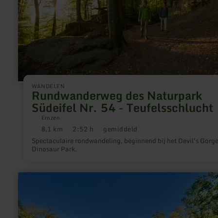
Teufelsschlucht
WANDELEN
Rundwanderweg des Naturpark
Südeifel Nr. 54 - Teufelsschlucht
Ernzen
8,1 km
2:52 h
gemiddeld
Afstand:
Duur:
Moeilijkheidsgraad:
Spectaculaire rondwandeling, beginnend bij het Devil's Gorg
Dinosaur Park.
meer
informatie
over:
Kombi-
Route
Hängebrücke