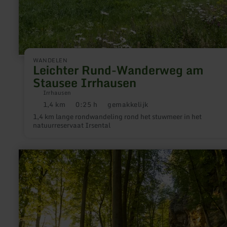
WANDELEN
Leichter Rund-Wanderweg am
Stausee Irrhausen
Irrhausen
1,4 km
0:25 h
gemakkelijk
Afstand:
Duur:
Moeilijkheidsgraad:
1,4 km lange rondwandeling rond het stuwmeer in het
natuurreservaat Irsental
meer
informatie
over:
Rundwanderweg
des
Naturpark
Südeifel
Nr.
54
-