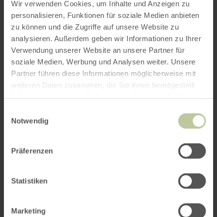
evolution of care in our early ancestors"
Wir verwenden Cookies, um Inhalte und Anzeigen zu
personalisieren, Funktionen für soziale Medien anbieten
zu können und die Zugriffe auf unsere Website zu
All information about the lecture and other
analysieren. Außerdem geben wir Informationen zu Ihrer
topics of the lecture series "Jurassic Talk" at
Verwendung unserer Website an unsere Partner für
www.dinopark-teufelsschlucht.de
soziale Medien, Werbung und Analysen weiter. Unsere
Partner führen diese Informationen möglicherweise mit
weiteren Daten zusammen, die Sie ihnen bereitgestellt
Further
haben oder die sie im Rahmen Ihrer Nutzung der Dienste
gesammelt haben.
Einwilligungsauswahl
appointments
Notwendig
Präferenzen
Statistiken
Mo
Di
Mi
Do
Fr
Sa
So
Marketing